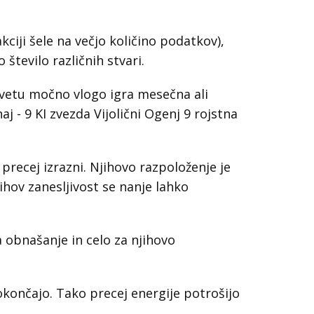
kciji šele na večjo količino podatkov),
 število različnih stvari.
svetu močno vlogo igra mesečna ali
j - 9 KI zvezda Vijolični Ogenj 9 rojstna
in precej izrazni. Njihovo razpoloženje je
ihov zanesljivost se nanje lahko
a obnašanje in celo za njihovo
končajo. Tako precej energije potrošijo