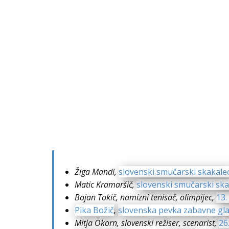
Žiga Mandl,
slovenski smučarski skakale
Matic Kramaršič,
slovenski smučarski ska
Bojan Tokič, namizni tenisač, olimpijec,
13.
Pika Božič
,
slovenska pevka zabavne gl
Mitja Okorn, slovenski režiser, scenarist,
26