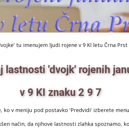
dvojke' tu imenujem ljudi rojene v 9 KI letu Črna Prst 
 lastnosti 'dvojk' rojenih ja
v 9 KI znaku 2 9 7
e, ko v meniju pod postavko 'Predvidi' izberete menu 
akšen način, da njihove lastnosti zlahka spoznamo, k