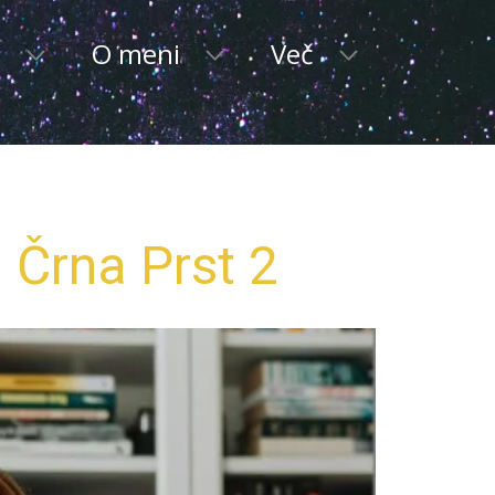
i
O meni
Več
u Črna Prst 2