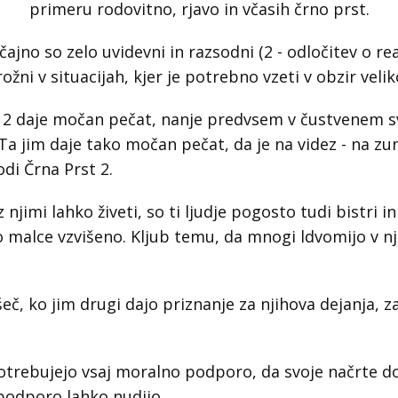
primeru rodovitno, rjavo in včasih črno prst.
jno so zelo uvidevni in razsodni (2 - odločitev o rea
ni v situacijah, kjer je potrebno vzeti v obzir veliko
st 2 daje močan pečat, nanje predvsem v čustvenem 
Ta jim daje tako močan pečat, da je na videz - na zuna
vodi Črna Prst 2.
z njimi lahko živeti, so ti ljudje pogosto tudi bistri 
 malce vzvišeno. Kljub temu, da mnogi ldvomijo v nj
šeč, ko jim drugi dajo priznanje za njihova dejanja, z
otrebujejo vsaj moralno podporo, da svoje načrte do
o podporo lahko nudijo.