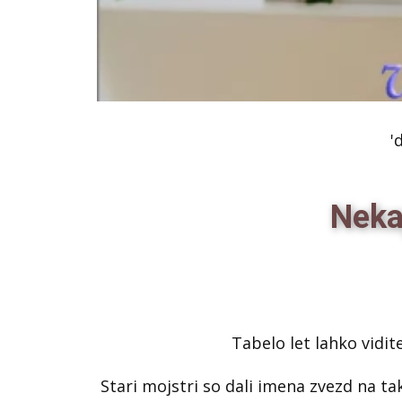
'
Nekaj
Tabelo let lahko vidit
Stari mojstri so dali imena zvezd na t