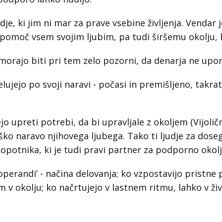
dje, ki jim ni mar za prave vsebine življenja. Vendar 
 pomoč vsem svojim ljubim, pa tudi širšemu okolju, k
orajo biti pri tem zelo pozorni, da denarja ne upora
elujejo po svoji naravi - počasi in premišljeno, takr
upreti potrebi, da bi upravljale z okoljem (Vijolični
ko naravo njihovega ljubega. Tako ti ljudje za doseg
potnika, ki je tudi pravi partner za podporno okolj
perandi’ - načina delovanja; ko vzpostavijo pristne p
 v okolju; ko načrtujejo v lastnem ritmu, lahko v ži