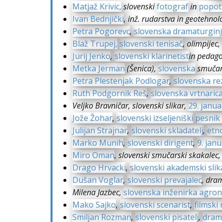
Matjaž Krivic,
slovenski
fotograf
in
popot
Ivan Bednjički
, inž. rudarstva in geotehnolo
Petra Pogorevc
,
slovenska dramaturgin
Blaž Trupej,
slovenski tenisač
, olimpijec,
Jurij Jenko
,
slovenski klarinetist
in pedag
Metka Jerman
(Šenica),
slovenska
smučar
Petra Plestenjak Podlogar
,
slovenska re
Ruth Podgornik Reš
,
slovenska vrtnaric
Veljko Bravničar, slovenski slikar,
29. janu
Jože Žohar
,
slovenski izseljeniški
pesnik 
Julijan Strajnar
,
slovenski skladatelj
,
etn
Marko Munih
,
slovenski dirigent
,
9. jan
Miro Oman
, slovenski smučarski skakalec,
Drago Hrvacki
,
slovenski akademski slik
Dušan Voglar
,
slovenski prevajalec
, dra
Milena Jazbec,
slovenska inženirka agro
Mako Sajko
,
slovenski scenarist
,
filmski 
Smiljan Rozman
,
slovenski pisatelj
,
drama