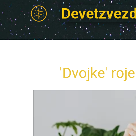
Devetzvezd
'Dvojke' roj