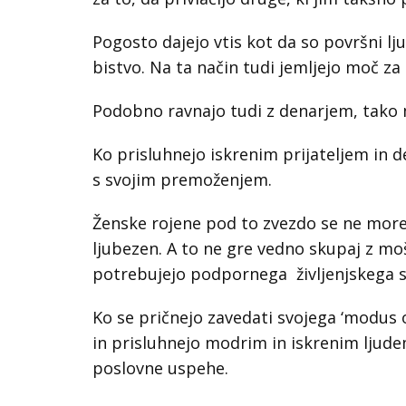
Pogosto dajejo vtis kot da so površni lju
bistvo. Na ta način tudi jemljejo moč za
Podobno ravnajo tudi z denarjem, tako m
Ko prisluhnejo iskrenim prijateljem in d
s svojim premoženjem.
Ženske rojene pod to zvezdo se ne morejo 
ljubezen. A to ne gre vedno skupaj z moš
potrebujejo podpornega življenjskega so
Ko se pričnejo zavedati svojega ‘modus o
in prisluhnejo modrim in iskrenim ljudem
poslovne uspehe.