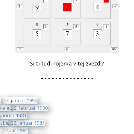
Si ti tudi rojen/a v tej zvezdi?
- - - - - - - - - - - - - - -
c
,
13. januar 1990
kalec
,
2. februar 1990
 januar 1981
asbe
,
22. januar 1981
. januar 1981