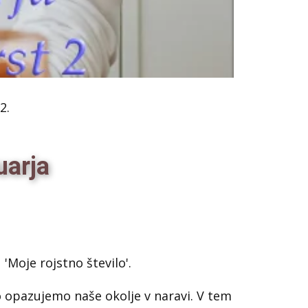
2.
nuarja
'Moje rojstno število'.
o opazujemo naše okolje v naravi. V tem