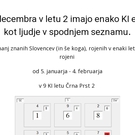
decembra v letu 2 imajo enako KI 
.
kot ljudje v spodnjem seznamu
nj znanih Slovencev (in še koga), rojenih v enaki letn
rojeni
od 5. januarja - 4. februarja
v 9 KI letu Črna Prst 2