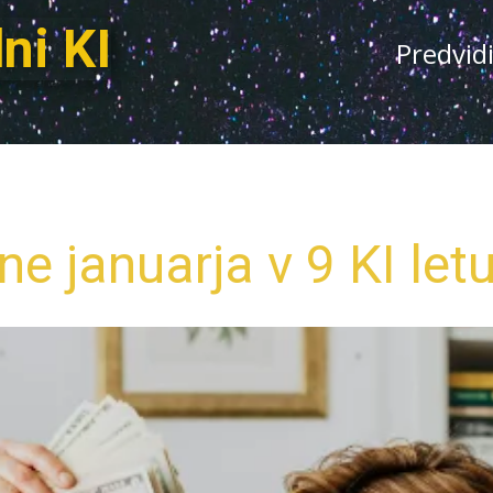
ni KI
Predvid
ene januarja v 9 KI let