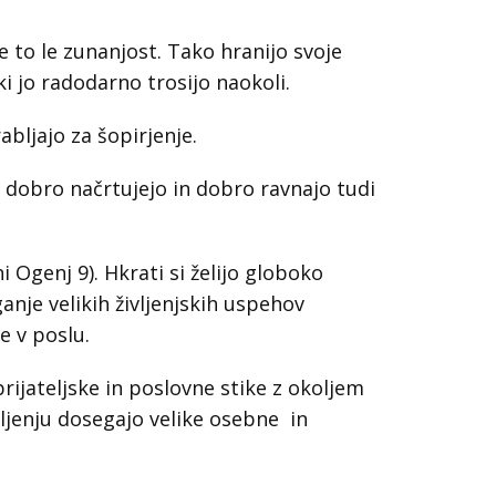
je to le zunanjost. Tako hranijo svoje
i jo radodarno trosijo naokoli.
bljajo za šopirjenje.
at dobro načrtujejo in dobro ravnajo tudi
 Ogenj 9). Hkrati si želijo globoko
anje velikih življenjskih uspehov
e v poslu.
rijateljske in poslovne stike z okoljem
vljenju dosegajo velike osebne in