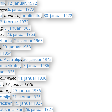
nik
,
12. januar, 1972
gije,
6. januar 1972
ja
, urednica,
publicistka
,
30. januar 1972
2. februar 1972
og,
8. januar 1963
ka,
23. januar 1963
zbarka
,
24. januar 1963
a
,
30. januar 1963
ar 1954
iz Avstralije
,
30. januar 1945
omuzikolog
,
7. januar 1936
uar, 1936
 olimpijec,
11. januar 1936
ar
, 18. januar 1936
maturg,
29. januar 1936
nomije
,
31. januar 1936
režiser
,
19. januar 1927
tik in slikar
,
28. januar 1927