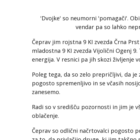
'Dvojke' so neumorni 'pomagači'. Običa
vendar pa so lahko neprož
Čeprav jim rojstna 9 KI zvezda Črna Pr
mladostna 9 KI zvezda Vijolični Ogenj 9. 
energija. V resnici pa jih skozi življenje 
Poleg tega, da so zelo prepričljivi, da je 
pogosto spremenljivo in se včasih nosijo
zanesemo.
Radi so v središču pozornosti in jim je v
oblačenje.
Čeprav so odlični načrtovalci pogosto p
za to, da privlačijo druge, ki jim takšn